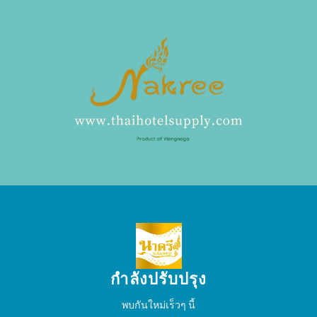
กำลังปรับปรุง
พบกันใหม่เร็วๆ นี้